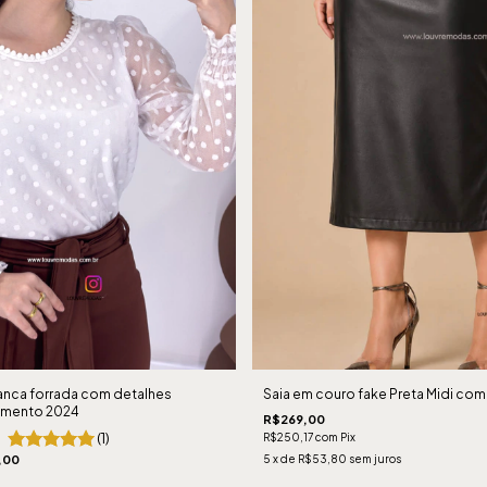
ranca forrada com detalhes
Saia em couro fake Preta Midi com 
çamento 2024
R$269,00
(1)
R$250,17
com
Pix
,00
5
x de
R$53,80
sem juros