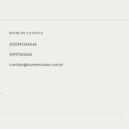
ENTRE EM CONTATO
5515991345646
15991345646
contato@louvremodas.com.br