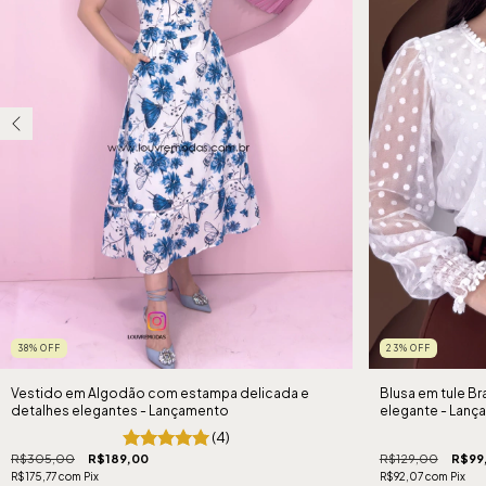
38
%
OFF
23
%
OFF
Vestido em Algodão com estampa delicada e
Blusa em tule B
detalhes elegantes - Lançamento
elegante - Lan
(4)
R$305,00
R$189,00
R$129,00
R$99
R$175,77
com
Pix
R$92,07
com
Pix