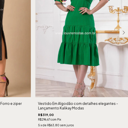
Forro e ziper
Vestido Em Algodão com detalhes elegantes -
Lançamento Kalikay Modas
R$319,00
R$296,67
com
Pix
5
x de
R$63,80
sem juros