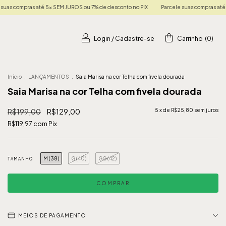
JUROS ou 7% de desconto no PIX
Parcele suas compras até 5x SEM JUROS ou 7% de d
Login
/
Cadastre-se
Carrinho
(
0
)
Início
.
LANÇAMENTOS
.
Saia Marisa na cor Telha com fivela dourada
Saia Marisa na cor Telha com fivela dourada
R$199,00
R$129,00
5
x de
R$25,80
sem juros
R$119,97
com
Pix
M (38)
G (40)
GG (42)
TAMANHO
MEIOS DE PAGAMENTO