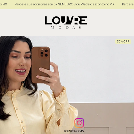
pras até 5x SEM JUROS ou 7% de desconto no PIX
Parcele suas compras até 5x SEM 
35
%
OFF