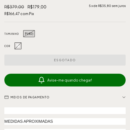
R$379,00
R$179,00
5
x de
R$35,80
sem juros
R$166,47
com
Pix
P (40)
TAMANHO
COR
Avise-me quando chegar!
MEIOS DE PAGAMENTO
MEDIDAS APROXIMADAS