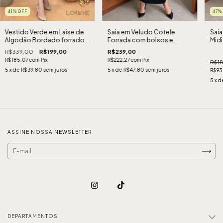
41
%
OFF
47
Vestido Verde em Laise de
Saia em Veludo Cotele
Saia
Algodão Bordado forrado -
Forrada com bolsos e
Midi
Lançamento Kalikay Modas
detalhes elegante -
R$339,00
R$199,00
R$239,00
Lançamento
R$185,07
com
Pix
R$222,27
com
Pix
R$1
5
x de
R$39,80
sem juros
5
x de
R$47,80
sem juros
R$93
5
x d
ASSINE NOSSA NEWSLETTER
DEPARTAMENTOS