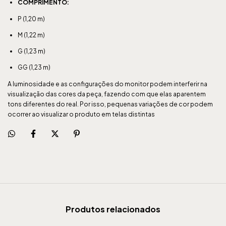
COMPRIMENTO:
P (1,20 m)
M (1,22 m)
G (1,23 m)
GG (1,23 m)
A luminosidade e as configurações do monitor podem interferir na
visualização das cores da peça, fazendo com que elas aparentem
tons diferentes do real. Por isso, pequenas variações de cor podem
ocorrer ao visualizar o produto em telas distintas
Produtos relacionados