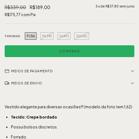
R$339,00
R$189,00
5
x de
R$37,80
sem juros
R$175,77
com
Pix
P (36)
M (38)
G (40)
GG (42)
TAMANHO
MEIOS DE PAGAMENTO
MEIOS DE ENVIO
Vestido elegante para diversas ocasiões!!! (modelo da foto tem 1,62)
Tecido: Crepe bordado
Possui bolsos discretos.
Forrado.