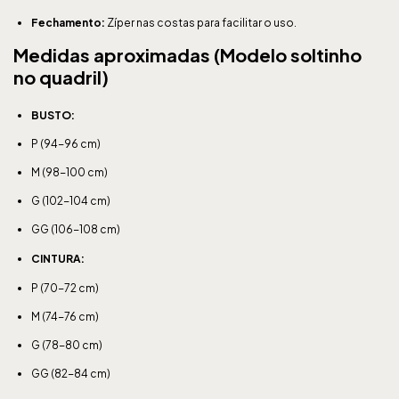
Fechamento:
Zíper nas costas para facilitar o uso.
Medidas aproximadas (Modelo soltinho
no quadril)
BUSTO:
P (94-96 cm)
M (98-100 cm)
G (102-104 cm)
GG (106-108 cm)
CINTURA:
P (70-72 cm)
M (74-76 cm)
G (78-80 cm)
GG (82-84 cm)