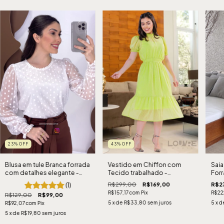
23
%
OFF
43
%
OFF
Blusa em tule Branca forrada
Vestido em Chiffon com
Saia
com detalhes elegante -
Tecido trabalhado -
Forr
Lançamento 2024
Lançamento Kalikay Modas
deta
(1)
R$299,00
R$169,00
R$2
Lan
R$157,17
com
Pix
R$22
R$129,00
R$99,00
5
x de
R$33,80
sem juros
5
x d
R$92,07
com
Pix
5
x de
R$19,80
sem juros