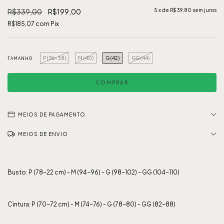
R$339,00
R$199,00
5
x de
R$39,80
sem juros
R$185,07
com
Pix
P (36-38)
M (40)
G (42)
GG (44)
TAMANHO
MEIOS DE PAGAMENTO
MEIOS DE ENVIO
Busto: P (78-22 cm) - M (94-96) - G (98-102) - GG (104-110)
Cintura: P (70-72 cm) - M (74-76) - G (78-80) - GG (82-88)