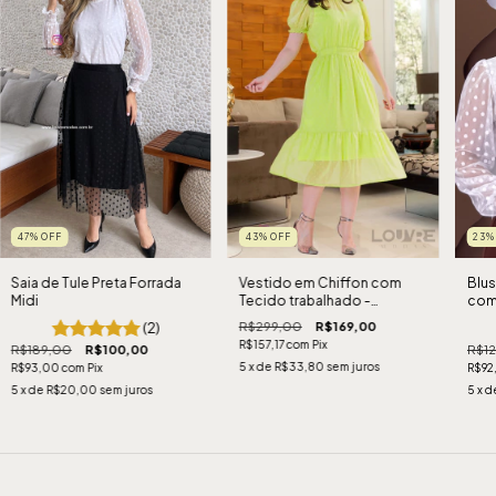
47
%
OFF
43
%
OFF
23
Saia de Tule Preta Forrada
Vestido em Chiffon com
Blus
Midi
Tecido trabalhado -
com 
Lançamento Kalikay Modas
Lan
(2)
R$299,00
R$169,00
R$157,17
com
Pix
R$189,00
R$100,00
R$1
5
x de
R$33,80
sem juros
R$93,00
com
Pix
R$92
5
x de
R$20,00
sem juros
5
x d